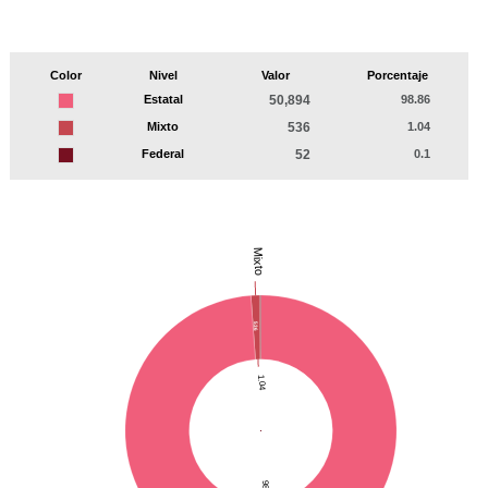
Color
Nivel
Valor
Porcentaje
Estatal
50,894
98.86
Mixto
536
1.04
Federal
52
0.1
Mixto
536
1.04