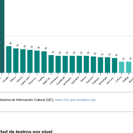
36
33
32
31
30
29
24
23
23
23
23
23
22
21
21
20
15
15
Jalisco
México
Puebla
Chihuahua
Guanajuato
Querétaro
Sonora
Guerrero
Colima
Hidalgo
...
Yucatán
Nuevo León
Veracruz...
Baja Cal...
Michoacá...
Coahuila...
Tamaulipas
San Luis...
More
Sistema de Información Cultural (SIC),
https://sic.gob.mx/datos.php
dad de teatros por nivel