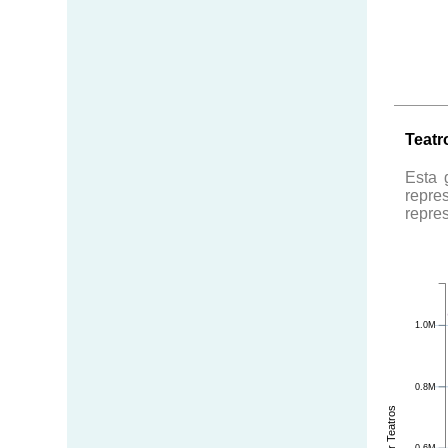
Teatr
Esta 
repre
repre
1.0M
0.8M
0.6M