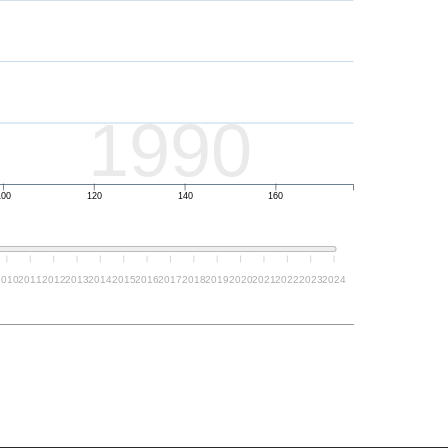
1990
100
120
140
160
2010
2011
2012
2013
2014
2015
2016
2017
2018
2019
2020
2021
2022
2023
2024