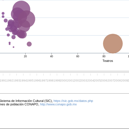
0
20
40
60
80
Teatros
1991
1992
1993
1994
1995
1996
1997
1998
1999
2000
2001
2002
2003
2004
2005
2006
2007
2008
2009
Sistema de Información Cultural (SIC),
https://sic.gob.mx/datos.php
ones de población CONAPO,
http://www.conapo.gob.mx