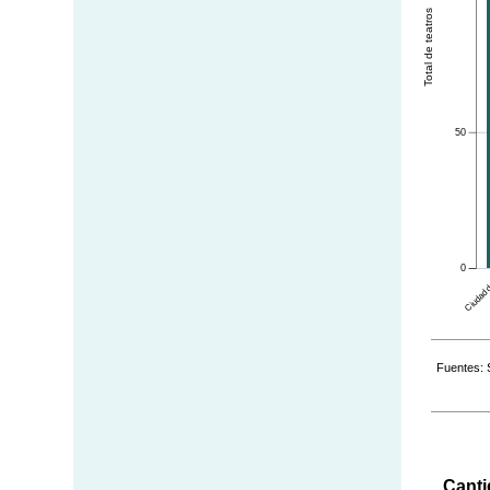
Total de teatros
50
0
Ciudad d
Fuentes: 
Canti