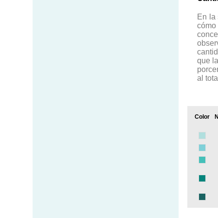
En la 
cómo
conce
obser
canti
que l
porce
al tot
Color
N