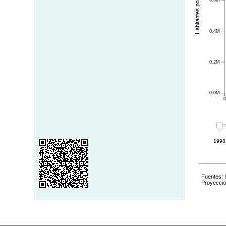
Habitantes por Teatros
0.4M
0.2M
0.0M
1990
Fuentes: 
Proyecci