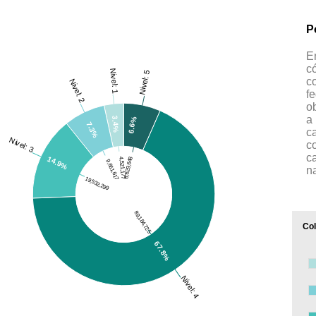
P
E
c
Nivel: 1
Nivel: 5
c
Nivel: 2
f
o
a
3.4%
6.6%
7.3%
c
Nivel: 3
c
c
14.9%
8,629,648
4,521,177
9,661,617
n
19,532,299
89,184,725
Col
67.8%
Nivel: 4