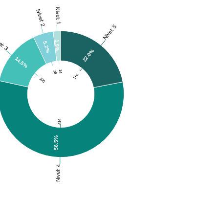
Nivel: 1
Nivel: 2
Nivel: 5
el: 3
1.9%
5.2%
22.0%
14.5%
14
38
161
106
414
56.5%
Nivel: 4