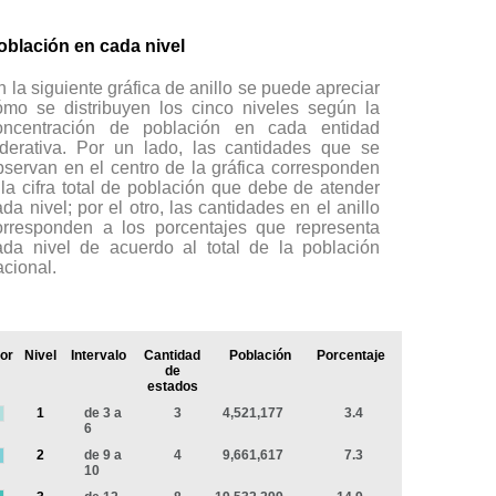
oblación en cada nivel
n la siguiente gráfica de anillo se puede apreciar
ómo se distribuyen los cinco niveles según la
oncentración de población en cada entidad
ederativa. Por un lado, las cantidades que se
bservan en el centro de la gráfica corresponden
 la cifra total de población que debe de atender
ada nivel; por el otro, las cantidades en el anillo
orresponden a los porcentajes que representa
ada nivel de acuerdo al total de la población
acional.
or
Nivel
Intervalo
Cantidad
Población
Porcentaje
de
estados
1
de 3 a
3
4,521,177
3.4
6
2
de 9 a
4
9,661,617
7.3
10