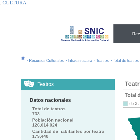
CULTURA
Interruptor de Navegación
Rec
>
Recursos Culturales
>
Infraestructura
>
Teatros
>
Total de teatros
Teat
Teatros
Total 
Datos nacionales
de 3 a
Total de teatros
733
Población nacional
126,014,024
Cantidad de habitantes por teatro
179,440