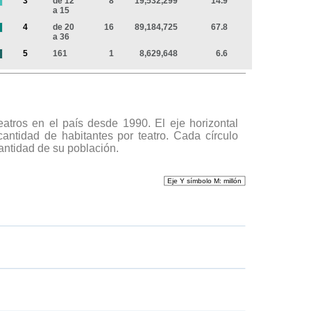
3
de 12
8
19,532,299
14.9
a 15
4
de 20
16
89,184,725
67.8
a 36
5
161
1
8,629,648
6.6
atros en el país desde 1990. El eje horizontal
 cantidad de habitantes por teatro. Cada círculo
cantidad de su población.
Eje Y símbolo M: millón
Eje Y símbolo M: millón