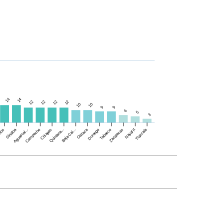
14
14
12
12
12
12
10
10
9
9
6
5
3
Sinaloa
Campeche
Oaxaca
Durango
Tabasco
Nayarit
Tlaxcala
los
Aguascal...
Chiapas
Quintana...
Baja Cal...
Zacatecas