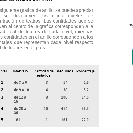
siguiente gráfica de anillo se puede apreciar
 se distribuyen los cinco niveles de
ntración de teatros. Las cantidades que se
Niv
van al centro de la gráfica corresponden a la
dad total de teatros de cada nivel, mientras
as cantidades en el anillo corresponden a los
ntajes que representan cada nivel respecto
al de teatros en el país.
ivel
Intervalo
Cantidad de
Recursos
Porcentaje
estados
1
de 3 a 6
3
14
1.9
2
de 9 a 10
4
38
5.2
3
de 12 a
8
106
14.5
15
4
de 20 a
16
414
56.5
36
5
161
1
161
22.0