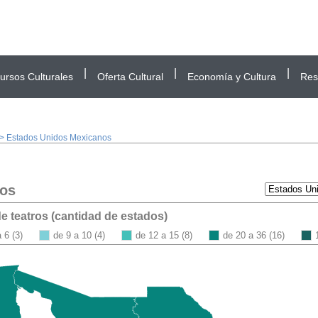
|
|
|
ursos Culturales
Oferta Cultural
Economía y Cultura
Res
> Estados Unidos Mexicanos
ros
de teatros (cantidad de estados)
 6 (3)
de 9 a 10 (4)
de 12 a 15 (8)
de 20 a 36 (16)